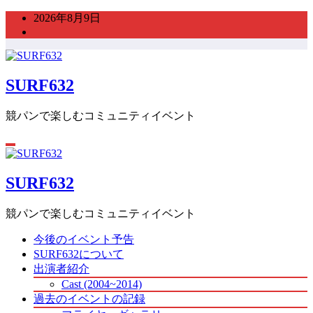
コ
2026年8月9日
ン
テ
ン
ツ
SURF632
へ
ス
競パンで楽しむコミュニティイベント
キ
ッ
プ
SURF632
競パンで楽しむコミュニティイベント
今後のイベント予告
SURF632について
出演者紹介
Cast (2004~2014)
過去のイベントの記録