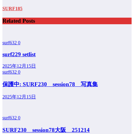
SURF185
Related Posts
surf632
0
surf229 setlist
2025年12月15日
surf632
0
保護中: SURF230 session78 写真集
2025年12月15日
surf632
0
SURF230 session78大阪 251214